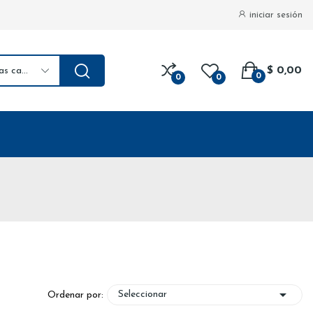
iniciar sesión
$ 0,00
todas las categorias
0
0
0

Seleccionar
Ordenar por: