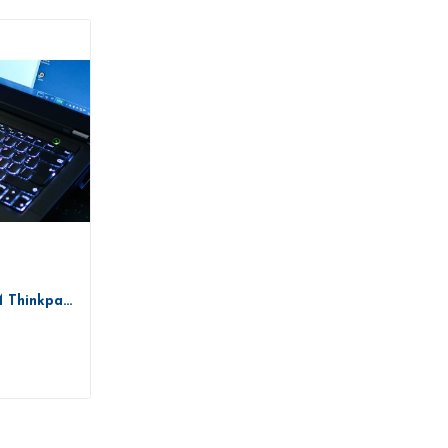
Teclado Lenovo IBM Thinkpad T430 T430S T430I...