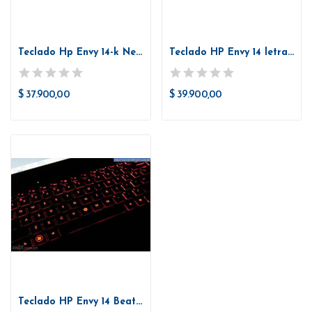
Teclado Hp Envy 14-k Negro 9z.n9gbc.d1e, Sin Frame
Teclado HP Envy 14 letras blancas Retroiluminado
$ 37.900,00
$ 39.900,00
Teclado HP Envy 14 Beats Edition Retroiluminado