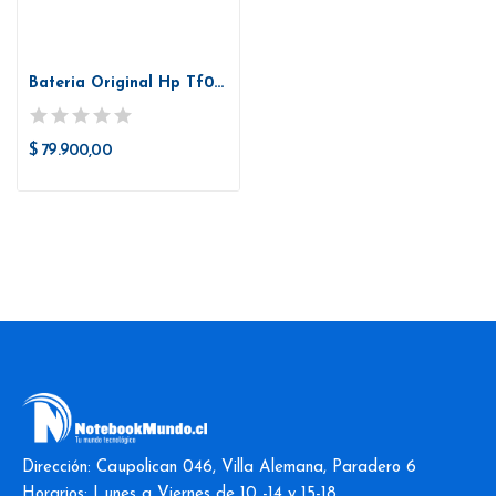
Bateria Original Hp Tf03xl 14-bp 15-cc Cd Ck...
$ 79.900,00
Dirección: Caupolican 046, Villa Alemana, Paradero 6
Horarios: Lunes a Viernes de 10 -14 y 15-18.