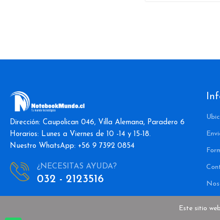
In
Ubic
Dirección: Caupolican 046, Villa Alemana, Paradero 6
Envi
Horarios: Lunes a Viernes de 10 -14 y 15-18.
Nuestro WhatsApp: +56 9 7392 0854
For
¿NECESITAS AYUDA?
Con
032 - 2123516
Nos
Este sitio we