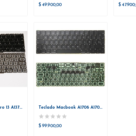
$ 49.900,00
$ 47.900
Teclado Macbook Pro 13 A1370/A1465...
Teclado Macbook A1706 A1707 A1708
$ 99.900,00