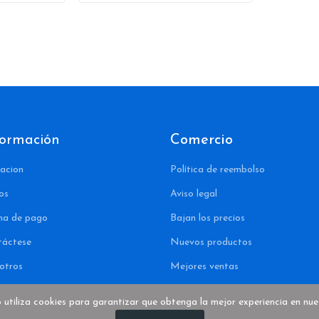
formación
Comercio
acion
Política de reembolso
os
Aviso legal
ma de pago
Bajan los precios
táctese
Nuevos productos
otros
Mejores ventas
b utiliza cookies para garantizar que obtenga la mejor experiencia en nues