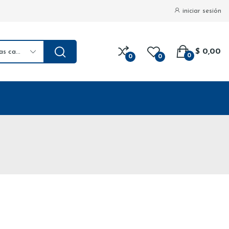
iniciar sesión
$ 0,00
todas las categorias
0
0
0