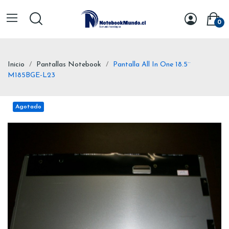
0
Inicio
Pantallas Notebook
Pantalla All In One 18.5¨
M185BGE-L23
Agotado