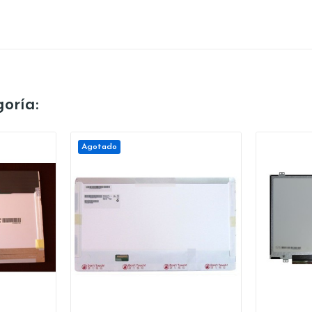
oría:
Agotado