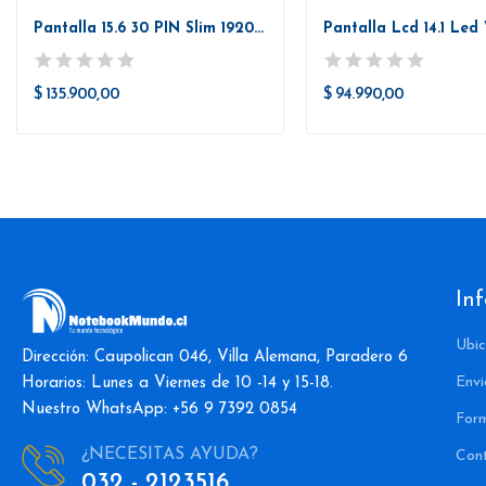
Pantalla 15.6 30 PIN Slim 1920*1080 Full HD IPS
$ 135.900,00
$ 94.990,00
In
Ubic
Dirección: Caupolican 046, Villa Alemana, Paradero 6
Envi
Horarios: Lunes a Viernes de 10 -14 y 15-18.
Nuestro WhatsApp: +56 9 7392 0854
For
¿NECESITAS AYUDA?
Con
032 - 2123516