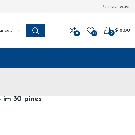
iniciar sesión
$ 0,00
todas las categorias
0
0
0
Slim 30 pines