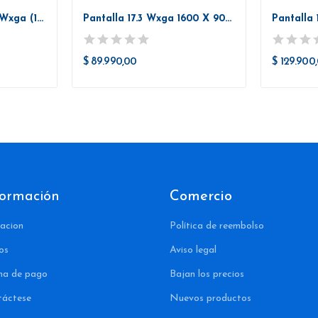
Pantalla Lcd 14.1 Led Wxga (1280x800) ....
Pantalla 17.3 Wxga 1600 X 900 Led Glossy
$ 89.990,00
$ 129.900
formación
Comercio
acion
Política de reembolso
os
Aviso legal
ma de pago
Bajan los precios
táctese
Nuevos productos